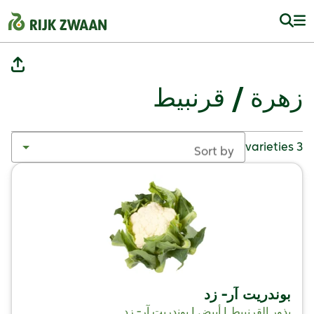
زهرة / قرنبيط
3 varieties
Sort by
بوندريت آر- زد
بذور القرنبيط | أبيض | بوندريت آر- زد